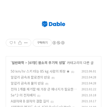
1
구독하기
'
일반화학
>
[07장] 원소의 주기적 성질
' 카테고리의 다른 글
50 km/hr 스키 타는 85 kg 사람의 파장 ★
2022.06.01
(1)
알칼리 금속과 할로겐의 반응
2022.04.28
(0)
알칼리 금속과 물의 반응
2022.04.28
(0)
전자 1개를 제거할 때 가장 큰 에너지가 필요한
2022.02.22
것. Mg^2+
Se^2-의 전자배치
2021.10.18
(0)
(1)
A원자와 B 원자의 결합 길이
2021.10.17
(1)
2021.10.08