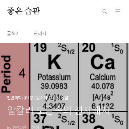
본문 바로가기
좋은 습관
글쓰기
관리자
일반화학/[07장] 원소의 주기적 성질
알칼리 토금속의 전자배치
by 영원파란
2021. 11. 28.