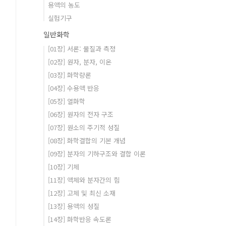
용액의 농도
실험기구
일반화학
[01장] 서론: 물질과 측정
[02장] 원자, 분자, 이온
[03장] 화학량론
[04장] 수용액 반응
[05장] 열화학
[06장] 원자의 전자 구조
[07장] 원소의 주기적 성질
[08장] 화학결합의 기본 개념
[09장] 분자의 기하구조와 결합 이론
[10장] 기체
[11장] 액체와 분자간의 힘
[12장] 고체 및 최신 소재
[13장] 용액의 성질
[14장] 화학반응 속도론