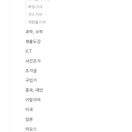
화공기사
가스기사
위험물기사
과학, 수학
생물도감
ICT
사진조각
조각글
구입기
중국, 대만
이탈리아
미국
일본
라오스