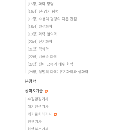
[15장] 화학 평형
[16장] 산-염기 평형
[17장] 수용액 평형의 다른 관점
[18장] 환경화학
[19장] 화학 열역학
[20장] 전기화학
[21장] 핵화학
[22장] 비금속 화학
[23장] 전이 금속과 배위 화학
[24장] 생명의 화학: 유기화학과 생화학
분광학
공학&기술
수질환경기사
대기환경기사
폐기물처리기사
환경기사
화학분석기사