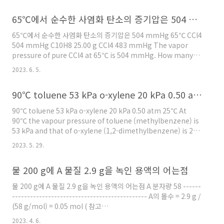
https://ywpop.tistory.com/1920 ) m = ΔTf / Kf = (80.00 –
65℃에서 순수한 사염화 탄소의 증기압은 504 mmHg
77.88) / (6.80) = 0.312 m 0.312 mol/kg = ? mol / (15.0/1000
kg) ( 참고 https://ywpop.tistory.com/7787 ) ? = 0.312 ×
65℃에서 순수한 사염화 탄소의 증기압은 504 mmHg 65℃ CCl4
(15.0/..
504 mmHg C10H8 25.00 g CCl4 483 mmHg The vapor
pressure of pure CCl4 at 65℃ is 504 mmHg. How many
grams of naphthalene (C10H8) must be added to 25.00 g
2023. 6. 5.
of CCl4 so that the vapor pressure of CCl4 over the
solution is 483 mmHg? Assume that the vapor pressure
90℃ toluene 53 kPa o-xylene 20 kPa 0.50 atm 25℃
of naphthalene at 65℃ is negligible. ----------------------
----------------------------- 증기압 내림과 라울의..
90℃ toluene 53 kPa o-xylene 20 kPa 0.50 atm 25℃ At
90℃ the vapour pressure of toluene (methylbenzene) is
53 kPa and that of o-xylene (1,2-dimethylbenzene) is 20
kPa. What is the composition of the liquid mixture that
2023. 5. 29.
boils at 25℃ when the pressure is 0.50 atm? What is the
composition of the vapour produced? --------------------
물 200 g에 A 물질 2.9 g을 녹인 용액의 어는점
------------------------------- Let, toluene = a, o-xylene =
b. 돌턴의 분..
물 200 g에 A 물질 2.9 g을 녹인 용액의 어는점 A 분자량 58 ------
--------------------------------------------- A의 몰수 = 2.9 g /
(58 g/mol) = 0.05 mol ( 참고
https://ywpop.tistory.com/7738 ) 몰랄농도 = 0.05 mol /
2023. 4. 6.