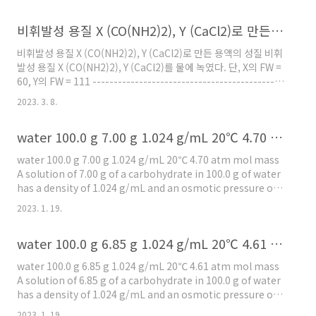
0.200 kg = 0.25 m ( 참고 https://ywpop.tistory.com/7787 )
ΔTf = Kf × m ( 참고 https://ywpop.tistory.com/1920 ) =
비휘발성 용질 X (CO(NH2)2), Y (CaCl2)로 만든 용액의 성질
(1.86 ℃/m) (0.25 m) = 0.465 ℃ 답: –0.465℃
비휘발성 용질 X (CO(NH2)2), Y (CaCl2)로 만든 용액의 성질 비휘
발성 용질 X (CO(NH2)2), Y (CaCl2)를 물에 녹였다. 단, X의 FW =
60, Y의 FW = 111 ---------------------------------------------
------ ▶ 참고: 총괄성, 총괄 성질. 반트호프 인자 [
2023. 3. 8.
https://ywpop.tistory.com/2648 ] ------------------------
--------------------------- 가) 용질 X 60 g을 물(용매)에 녹여서
water 100.0 g 7.00 g 1.024 g/mL 20℃ 4.70 atm mol mass
용액의 부피가 1000 mL 되도록 만든 용액의 몰농도가 1 M ( 참고
https://ywpop.tistory.com/14191 ) 나) 용질 X 60 g을 물
water 100.0 g 7.00 g 1.024 g/mL 20℃ 4.70 atm mol mass
1000 g..
A solution of 7.00 g of a carbohydrate in 100.0 g of water
has a density of 1.024 g/mL and an osmotic pressure of
4.70 atm at 20.0℃. Calculate the molar mass of the
2023. 1. 19.
carbohydrate. -----------------------------------------------
---- π = MRT ( 참고 https://ywpop.tistory.com/1921 ) M =
water 100.0 g 6.85 g 1.024 g/mL 20℃ 4.61 atm mol mass
π / RT = (4.70) / [(0.08206) (273.15 + 20.0)] = 0.195378 M 용
액의 ..
water 100.0 g 6.85 g 1.024 g/mL 20℃ 4.61 atm mol mass
A solution of 6.85 g of a carbohydrate in 100.0 g of water
has a density of 1.024 g/mL and an osmotic pressure of
4.61 atm at 20.0℃. Calculate the molar mass of the
2023. 1. 19.