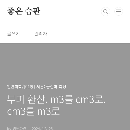
본문 바로가기
좋은 습관
글쓰기
관리자
일반화학/[01장] 서론: 물질과 측정
부피 환산. m3를 cm3로.
cm3를 m3로
by 영원파란
2024. 12. 26.