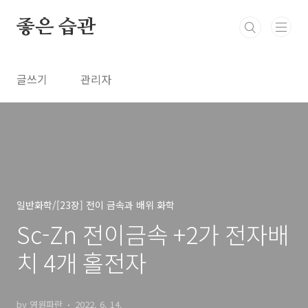
본문 바로가기
좋은 습관
글쓰기
관리자
일반화학/[23장] 전이 금속과 배위 화학
Sc-Zn 전이금속 +2가 전자배
치 4개 홀전자
by 영원파란
2022. 6. 14.