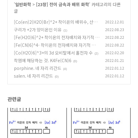
'
일반화학
>
[23장] 전이 금속과 배위 화학
' 카테고리의 다른
글
[Co(en)2(H2O)Br]^2+ 착이온의 배위수, 산화
2022.12.01
수
구리가 +2가 양이온인 이유
2022.08.23
(0)
(1)
[Fe(H2O)6]^2+ 착이온의 전자배치와 자기적 성
2022.08.22
질
[Fe(CN)6]^4- 착이온의 전자배치와 자기적 성질
2022.08.22
(0)
[Co(H2O)6]^3+의 3d 오비탈에서 홀전자 수
2022.02.20
(1)
(2)
착염에 해당하는 것. K4Fe(CN)6
2022.01.21
(0)
porphine. 네 자리 리간드
2022.01.12
(4)
salen. 네 자리 리간드
2022.01.12
(0)
관련글