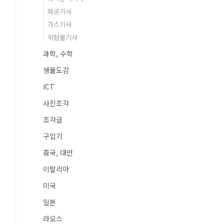
화공기사
가스기사
위험물기사
과학, 수학
생물도감
ICT
사진조각
조각글
구입기
중국, 대만
이탈리아
미국
일본
라오스