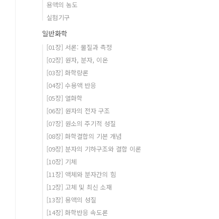
용액의 농도
실험기구
일반화학
[01장] 서론: 물질과 측정
[02장] 원자, 분자, 이온
[03장] 화학량론
[04장] 수용액 반응
[05장] 열화학
[06장] 원자의 전자 구조
[07장] 원소의 주기적 성질
[08장] 화학결합의 기본 개념
[09장] 분자의 기하구조와 결합 이론
[10장] 기체
[11장] 액체와 분자간의 힘
[12장] 고체 및 최신 소재
[13장] 용액의 성질
[14장] 화학반응 속도론