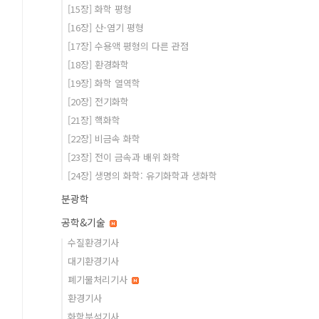
[15장] 화학 평형
[16장] 산-염기 평형
[17장] 수용액 평형의 다른 관점
[18장] 환경화학
[19장] 화학 열역학
[20장] 전기화학
[21장] 핵화학
[22장] 비금속 화학
[23장] 전이 금속과 배위 화학
[24장] 생명의 화학: 유기화학과 생화학
분광학
공학&기술
수질환경기사
대기환경기사
폐기물처리기사
환경기사
화학분석기사