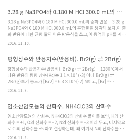
+ S^2-(aq) 또는 1) H2S(g) + H2O(l) ⇌
H2S(aq) 2) H2S(aq) + H2O(l) ⇌ H3O^+(aq)
3.28 g Na3PO4와 0.180 M HCl 300.0 mL의 중화 반응
+ HS^-(aq) 3) HS^-(aq) + H2O(l) ⇌ H3O^+
3.28 g Na3PO4와 0.180 M HCl 300.0 mL의 중화 반응 3.28 g
(aq) + S^2-(aq) 전체 반응식 H2S(aq) ⇌ 2H^+
Na3PO4와 0.180 M HCl 300.0 mL의 혼합물을 생각해 보자.이 중
(aq) + S^2-(aq) [ 관련 예제
화 반응에 대한 균형 알짜 이온 반응식을 쓰고,이 용액의 pH를 계산
https://ywpop.tistory...
하시오. Neutralization reactions involving either a
2016. 11. 10.
strong acid or a strong base go essentially to
completion, and therefore we must take such
평형상수와 반응지수(반응비). Br2(g) ⇌ 2Br(g)
neutralizations into account before calculating
concentrations in mixtures of acids and bases. Consider
평형상수와 반응지수(반응비). Br2(g) ⇌ 2Br(g) 1280℃에서
a mixture o..
다음 반응의 평형 상수(Kc)는 1.1×10^(-3) 이다.Br2(g) ⇌
2Br(g)초기 농도가 [Br2] = 6.3×10^(-2) M이고, [Br] =
1.2×10^(-2) M일 때,평형에서 이들 화학종의 농도를 계산하시오.
2016. 11. 9.
Initially a flask contains 6.3×10^(-2) M Br2 and
1.2×10^(-2) M Br at 1280 °C.What are the
염소산암모늄의 산화수. NH4ClO3의 산화수
concentrations of Br2 and Br at equilibrium at this
temperature?Br2(g) ⇌ 2Br(g) ... Kc = 1.1×10^(-3) 반응
염소산암모늄의 산화수. NH4ClO3의 산화수 풀이를 보면, H의 산
물과 생성물의 초기농도가 둘 다 주어..
화수 = +1, O의 산화수 = –2, N의 산화수 = –3 이라 두고, 마지막으
로 Cl의 산화수를 +5 라고 결정하는데, 왜 여기서 N의 산화수를 –3
이라 두는지 모르겠습니다. Cl의 산화수를 –1 이라 두고 N의 산화
2016. 11. 9.