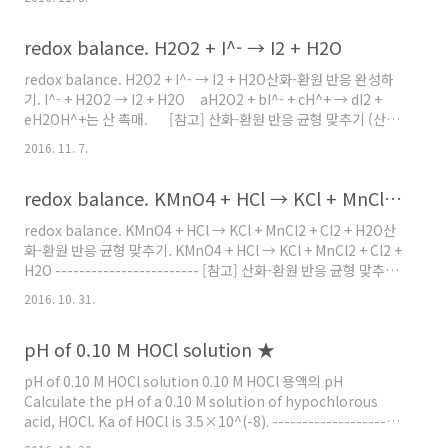
결합성 화합물이 상대 이온(counter ion)을 바꿔 새로운 화합물을
생성하는 반응 two reactant ionic compounds exchange
redox balance. H2O2 + I^- → I2 + H2O
ions to form two new product compounds with the
same ions (A^+)(B^-) + (C^+)(D^-) → (A^+)(D^-) +..
redox balance. H2O2 + I^- → I2 + H2O산화-환원 반응 완성하
기. I^- + H2O2 → I2 + H2O aH2O2 + bI^- + cH^+ → dI2 +
eH2OH^+는 산 촉매. [참고] 산화-환원 반응 균형 맞추기 (산성
용액)[ https://ywpop.tistory.com/4264 ] 1. 반쪽 반응식
2016. 11. 7.
나누기산화: I^- → I2 (I의 산화수는 –1에서 0으로 증가, I^-는 산화
됨.)환원: H2O2 → H2O (O의 산화수는 –1에서 –2로 감소, H2O2
redox balance. KMnO4 + HCl → KCl + MnCl2 + Cl2 + H2O
는 환원됨.)( 참고: H2O2의 산화수
https://ywpop.tistory.com/8482 ) 2. 질량 균형 맞추기산
redox balance. KMnO4 + HCl → KCl + MnCl2 + Cl2 + H2O산
화: 2I^- → I2환원: H2O2 + 2..
화-환원 반응 균형 맞추기. KMnO4 + HCl → KCl + MnCl2 + Cl2 +
H2O ------------------------ [참고] 산화-환원 반응 균형 맞추기
(산성 용액)[ https://ywpop.tistory.com/4264 ] 산화수 변화
2016. 10. 31.
가 없는 구경꾼 이온과용매인 H2O를 제거해서,반응식을 간단하게
만든다.MnO4^- + HCl → MnCl2 + Cl2 HCl에서 Cl의 산화수 = –
pH of 0.10 M HOCl solution ★
1, Cl2에서 Cl의 산화수 = 0---> Cl의 산화수는 –1에서 0으로 증가,
HCl은 산화됨. MnO4^-에서 Mn의 산화수 = +7, MnCl2에서 Mn
pH of 0.10 M HOCl solution 0.10 M HOCl 용액의 pH
의..
Calculate the pH of a 0.10 M solution of hypochlorous
acid, HOCl. Ka of HOCl is 3.5×10^(-8). ----------------------
----------------------------- HOCl의 이온화 반응식과 Ka