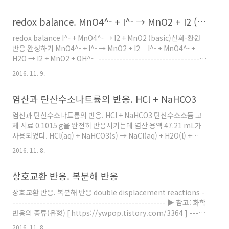
수를 결정할 수는 없는가요? ------------------------------------
--------------- ▶ 참고: 산화수 구하는 규칙 [
redox balance. MnO4^- + I^- → MnO2 + I2 (basic)
https://ywpop.tistory.com/2719 ] ------------------------
--------------------------- 제가 평소 학생들에게 원자단(다원자
redox balance I^- + MnO4^- → I2 + MnO2 (basic)산화-환원
이온)의 이온 전하는 “묻지도 따지지도 말고” 그냥 암기하라고 하
반응 완성하기 MnO4^- + I^- → MnO2 + I2 I^- + MnO4^- +
는데, 그 이유..
H2O → I2 + MnO2 + OH^- -----------------------------------
----------------▶ 참고: 산화-환원 반응 균형 맞추기 (염기성 용
2016. 11. 9.
액)[ https://ywpop.tistory.com/6321 ]---------------------
------------------------------ I^- + MnO4^- + H2O → I2 +
염산과 탄산수소나트륨의 반응. HCl + NaHCO3
MnO2 + OH^-이렇게 문제가 주어졌다면,용매(H2O), 촉매(OH^-)
등을 제거하여반응식을 간단히 만든 후, 균형을 맞춘다...
염산과 탄산수소나트륨의 반응. HCl + NaHCO3 탄산수소소듐 고
체 시료 0.1015 g을 완전히 반응시키는데 염산 용액 47.21 mL가
사용되었다. HCl(aq) + NaHCO3(s) → NaCl(aq) + H2O(l) +
CO2(g) 염산 용액의 몰농도를 구하시오. A sample of sodium
2016. 11. 8.
hydrogen carbonate solid weighing 0.1015 g requires
47.21 mL of a hydrochloric acid solution to react
상호교환 반응. 복분해 반응
completely. HCl(aq) + NaHCO3(s) → NaCl(aq) + H2O(l) +
CO2(g) Calculate the molarity of the hydrochloric acid
상호교환 반응. 복분해 반응 double displacement reactions -
solution. ----..
-------------------------------------------------- ▶ 참고: 화학
반응의 종류(유형) [ https://ywpop.tistory.com/3364 ] -----
---------------------------------------------- ▶ 두 개의 이온
2016. 11. 8.