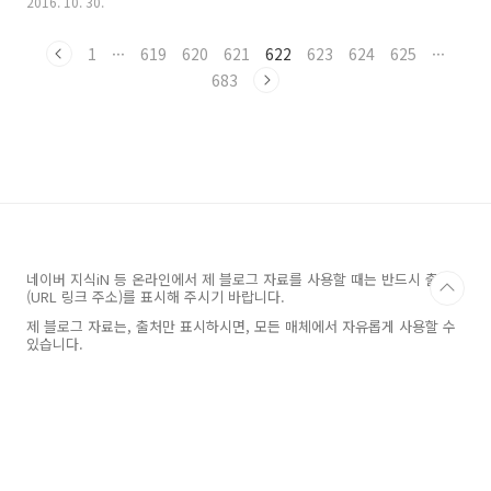
2016. 10. 30.
HOCl(aq) ⇌ H^+(aq) + OCl^-(aq) Ka = [H^+] [OCl^-] / [HOCl]
평형에서, HOCl(aq) ⇌ H^+(aq) + OCl^-(aq) 0.10–x .......... x
1
···
619
620
621
622
623
624
625
···
.............. x Ka = (x) (x) / (0.10–x) = 3.5×10^(-8) ( 참고
https://ywpop..
683
네이버 지식iN 등 온라인에서 제 블로그 자료를 사용할 때는 반드시 출처
(URL 링크 주소)를 표시해 주시기 바랍니다.
제 블로그 자료는, 출처만 표시하시면, 모든 매체에서 자유롭게 사용할 수
있습니다.