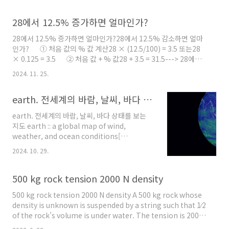
절한다.> 세포 안쪽: 칼륨 이온(K^+) 농도가 높고,단백질 등 음전하
(–)를 띠는 물질들이 많다.> 세포 바깥쪽: 나트륨 이온(Na^+)과 염
28에서 12.5% 증가하면 얼마인가?
소 이온(Cl^-) 농도가 높다. 2. 이온 펌프의 작용세포막에는 나트
륨-칼륨 펌프(Na^+/K^+ ATPase)가 존재하여ATP 에너지를 사용
28에서 12.5% 증가하면 얼마인가?28에서 12.5% 감소하면 얼마
해 Na^+를 세포 밖으로, K^+를 세포 안으로 이동시킨다.이 펌프는
인가? ① 처음 값의 % 값 계산28 × (12.5/100) = 3.5 또는28
3개의 Na^+를 내보내고 2개의..
× 0.125 = 3.5 ② 처음 값 + % 값28 + 3.5 = 31.5---> 28에서
12.5% 증가한 값 ③ 처음 값 – % 값28 – 3.5 = 24.5---> 28에
2024. 11. 25.
서 12.5% 감소한 값 [참고] 퍼센트의 정의25% = (25 / 100)
× 100---> 100개 중 25개( 참고
earth. 전세계의 바람, 날씨, 바다 상태를 보는 지도
https://ywpop.tistory.com/2656 ) [키워드] 몇 프로 증가
기준, 몇 프로 감소 기준, 몇 % 증가 기준, 몇 % 감소 기준
earth. 전세계의 바람, 날씨, 바다 상태를 보는
지도 earth :: a global map of wind,
weather, and ocean conditions[
https://earth.nullschool.net/ ] See
2024. 10. 29.
current wind, weather, ocean, and
pollution conditions, as forecast by
supercomputers, on an interactive
500 kg rock tension 2000 N density
animated map. Updated every three
500 kg rock tension 2000 N density A 500 kg rock whose
hours. 슈퍼컴퓨터로 예보하는 현재의 바람, 날
density is unknown is suspended by a string such that 1⁄2
씨, 해양 및 오염 상황을 확인하세요.인터랙티브
of the rock’s volume is under water. The tension is 2000
애니메이션 맵은 세 시간 간격으로 업데이트됩니
N. Find the density of the rock. ----------------------------
다. [그림 1] earth 초기 화면.화살표가 ..