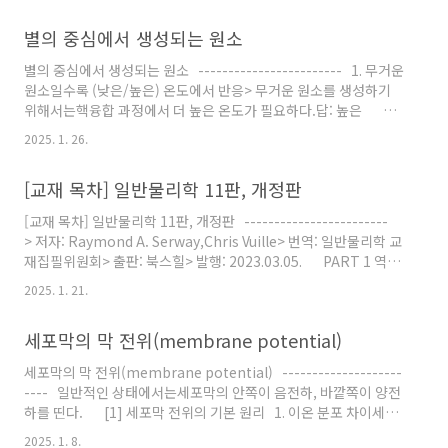
기 때문에대부분이 양성자로 존재했다.답: 양성자 : 중성자 = 7 : 1
별의 중심에서 생성되는 원소
(2) 헬륨 원자핵 생성 후, 수소 원자핵과 헬륨 원자핵의 개수비> 빅
뱅 핵합성에서,초기 우주의 25%는 헬륨으로, 나머지 75%는 수소
별의 중심에서 생성되는 원소 ------------------------ 1. 무거운
로 변환되었다.이 때문에 수소 원자핵이 헬륨 원자핵보다 약 12배
원소일수록 (낮은/높은) 온도에서 반응> 무거운 원소를 생성하기
더 많이 남았다.답: 수소 원자핵 : 헬륨 원자핵 ≒ 12..
위해서는핵융합 과정에서 더 높은 온도가 필요하다.답: 높은 2.
질량이 큰 별일수록 중심 온도가 (높아짐/낮아짐)> 질량이 큰 별은
2025. 1. 26.
중력이 강하기 때문에중심부의 압력과 온도가 높아진다.답: 높아짐
3. 별의 질량에 따라 생성되는 가장 무거운 원소1) 질량이 태양
[교재 목차] 일반물리학 11판, 개정판
정도인 별: 탄소(C) 또는 산소(O)2) 질량이 태양보다 매우 큰 별: 철
(Fe) 4. 별의 내부에서 생성되는 가장 무거운 원소: 철(Fe)이유:
[교재 목차] 일반물리학 11판, 개정판 ------------------------
가장 (안정한) 원소이기 때문( 참고
> 저자: Raymond A. Serway,Chris Vuille> 번역: 일반물리학 교
https://ywpop.tistory.com/4645 )( 참..
재집필위원회> 출판: 북스힐> 발행: 2023.03.05. PART 1 역학
Chapter 1. 단위, 삼각함수 및 벡터Chapter 2. 일차원 운동
2025. 1. 21.
Chapter 3. 이차원 운동Chapter 4. 뉴턴의 운동법칙Chapter 5.
에너지Chapter 6. 운동량, 충격량, 충돌Chapter 7. 회전 운동과
세포막의 막 전위(membrane potential)
중력Chapter 8. 회전 평형과 회전 동역학Chapter 9. 고체와 유체
PART 2 열역학Chapter 10. 열물리학Chapter 11. 열과정에서
세포막의 막 전위(membrane potential) --------------------
의 에너지Chapter 12. 열역학 법칙..
---- 일반적인 상태에서는세포막의 안쪽이 음전하, 바깥쪽이 양전
하를 띤다. [1] 세포막 전위의 기본 원리 1. 이온 분포 차이세포
막은 선택적 투과성을 가진 이중층 구조로,특정 이온들의 이동을 조
2025. 1. 8.