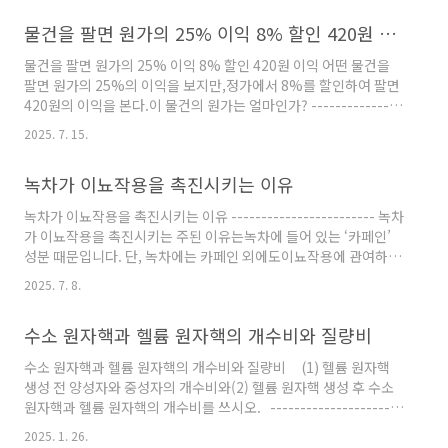
속도 직선 운동” 공식을 이용한다.S = v_0•t + (1/2)at^2> 이동 거
물건을 팔면 원가의 25% 이익 8% 할인 420원 이익
리(S): 단위는 m> 초기 속도(v_0) = 0 m/s> 시간(t) = 2 s> 가속도
(a) = 2 m/s2 S = v_0•t + (1/2)at^2= 0×2 + (1/2)×2×2^2= 4
물건을 팔면 원가의 25% 이익 8% 할인 420원 이익 어떤 물건을
m ..
팔면 원가의 25%의 이익을 보지만,정가에서 8%를 할인하여 팔면
420원의 이익을 본다.이 물건의 원가는 얼마인가? ---------------
--------- 25% 이익이면,이익 = 원가 × (25/100) 정가 = 원가 +
2025. 7. 15.
이익= 원가 + (원가 × (25/100))= 원가 × (1 + (25/100))= 원가
× 1.25= 원가 × (125/100)= 원가 × 125%---> 정가 = 원가 ×
녹차가 이뇨작용을 촉진시키는 이유
(125/100) 정가에서 8% 할인하면,할인가 = 정가 × 92%= 정가
× (92/100)= (원가 × (125/100)) × (92/100)= 원가 ×
녹차가 이뇨작용을 촉진시키는 이유 ------------------------ 녹차
(125/100) × (92/100..
가 이뇨작용을 촉진시키는 주된 이유는녹차에 들어 있는 ‘카페인’
성분 때문입니다. 단, 녹차에는 카페인 외에도이뇨작용에 관여하는
여러 성분들이 있습니다. [카페인의 작용 메커니즘] ▶ 항이뇨호르
2025. 7. 8.
몬(ADH) 억제> 카페인은 뇌하수체에서 분비되는항이뇨호르몬
(Antidiuretic Hormone, ADH)의 분비를 억제합니다.---> 이뇨
수소 원자핵과 헬륨 원자핵의 개수비와 질량비
작용 촉진 ▶ 신장 혈류량 증가> 카페인은 신장으로 가는 혈류량을
늘려여과량을 증가시킵니다.---> 이뇨작용 촉진 [보충] 카페인은
수소 원자핵과 헬륨 원자핵의 개수비와 질량비 (1) 헬륨 원자핵
신장에서 아데노신(Adenosine) 수용체를 차단하여, 신장의 혈관
생성 전 양성자와 중성자의 개수비와(2) 헬륨 원자핵 생성 후 수소
을 확장시키고 사구체 여과율(Glomerular Filtra..
원자핵과 헬륨 원자핵의 개수비를 쓰시오. ----------------------
-- (1) 헬륨 원자핵 생성 전, 양성자와 중성자의 개수비> 우주 초기
2025. 1. 26.
대폭발(빅뱅) 직후, 고온 상태에서양성자가 중성자보다 더 안정했