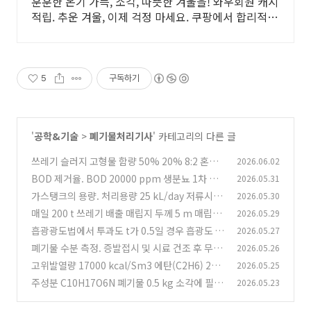
훈훈한 온기 가득, 소각, 따뜻한 겨울을! 와우회원 캐시
적립. 추운 겨울, 이제 걱정 마세요. 쿠팡에서 합리적인
가격으로 따뜻함을 선물하세요.
5
구독하기
'
공학&기술
>
폐기물처리기사
' 카테고리의 다른 글
쓰레기 슬러지 고형물 함량 50% 20% 8:2 혼합
2026.06.02
폐기물의 함수율
BOD 제거율. BOD 20000 ppm 생분뇨 1차 처
2026.05.31
(4)
리 75% 제거 20배 희석 20 ppm
가스탱크의 용량. 처리용량 25 kL/day 저류시간
2026.05.30
(3)
6시간 생성가스량 8배
매일 200 t 쓰레기 배출 매립지 두께 5 m 매립밀
2026.05.29
(4)
도 0.8 t/m3 5년간 매립지 면적
흡광광도법에서 투과도 t가 0.5일 경우 흡광도
2026.05.27
(7)
폐기물 수분 측정. 증발접시 및 시료 건조 후 무게
2026.05.26
(6)
19.345 g
고위발열량 17000 kcal/Sm3 에탄(C2H6) 21 S
2026.05.25
(5)
m3/Sm3 이론 연소온도
주성분 C10H17O6N 폐기물 0.5 kg 소각에 필요
2026.05.23
(4)
한 공기의 무게(kg)
(4)