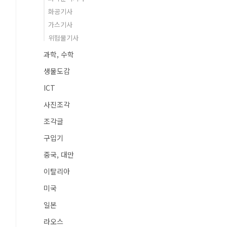
화공기사
가스기사
위험물기사
과학, 수학
생물도감
ICT
사진조각
조각글
구입기
중국, 대만
이탈리아
미국
일본
라오스