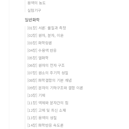
용액의 농도
실험기구
일반화학
[01장] 서론: 물질과 측정
[02장] 원자, 분자, 이온
[03장] 화학량론
[04장] 수용액 반응
[05장] 열화학
[06장] 원자의 전자 구조
[07장] 원소의 주기적 성질
[08장] 화학결합의 기본 개념
[09장] 분자의 기하구조와 결합 이론
[10장] 기체
[11장] 액체와 분자간의 힘
[12장] 고체 및 최신 소재
[13장] 용액의 성질
[14장] 화학반응 속도론