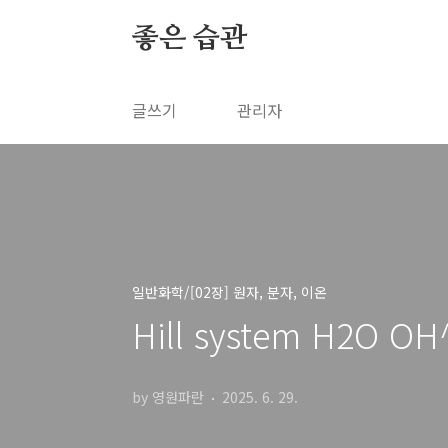
본문 바로가기
좋은 습관
글쓰기
관리자
일반화학/[02장] 원자, 분자, 이온
Hill system H2O OH
by 영원파란
2025. 6. 29.