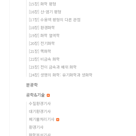
[15장] 화학 평형
[16장] 산-염기 평형
[17장] 수용액 평형의 다른 관점
[18장] 환경화학
[19장] 화학 열역학
[20장] 전기화학
[21장] 핵화학
[22장] 비금속 화학
[23장] 전이 금속과 배위 화학
[24장] 생명의 화학: 유기화학과 생화학
분광학
공학&기술
수질환경기사
대기환경기사
폐기물처리기사
환경기사
화학분석기사