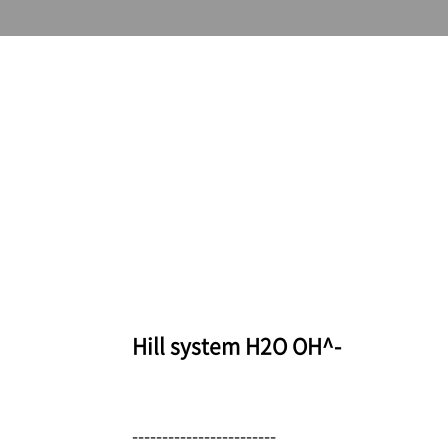
Hill system H2O OH^-
------------------------